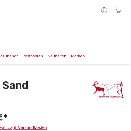
Ware
gdzubehör
Restposten
Neuheiten
Marken
t Sand
€*
MwSt. zzgl. Versandkosten