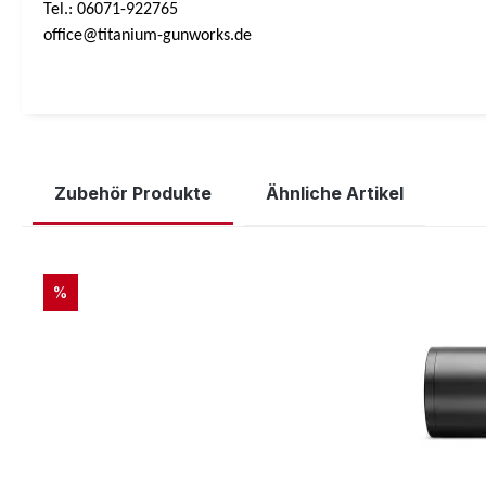
Tel.: 06071-922765
office@titanium-gunworks.de
Zubehör Produkte
Ähnliche Artikel
Produktgalerie überspringen
RABATT
%