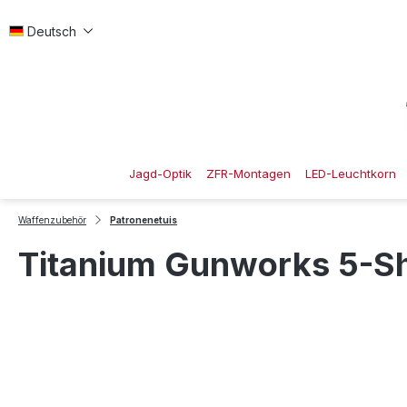
 Hauptinhalt springen
Zur Suche springen
Zur Hauptnavigation springen
Deutsch
Jagd-Optik
ZFR-Montagen
LED-Leuchtkorn
Waffenzubehör
Patronenetuis
Titanium Gunworks 5-Sh