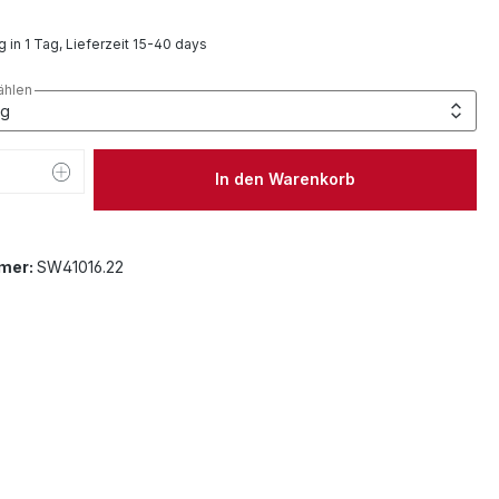
 in 1 Tag, Lieferzeit 15-40 days
ählen
 Anzahl: Gib den gewünschten Wert ein 
In den Warenkorb
mer:
SW41016.22