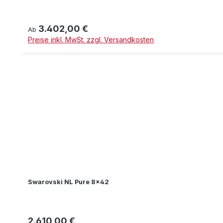
3.402,00 €
Regulärer Preis:
Ab
Preise inkl. MwSt. zzgl. Versandkosten
Swarovski NL Pure 8x42
2.610,00 €
Regulärer Preis: