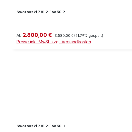
Swarovski Z8i 2-16x50 P
2.800,00 €
Verkaufspreis:
Regulärer Preis:
Ab
3.580,00 €
(21.79% gespart)
Preise inkl. MwSt. zzgl. Versandkosten
Swarovski Z8i 2-16x50 II