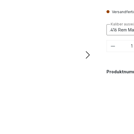
Versandfertig
Kaliber ausw
Produkt
Produktnum