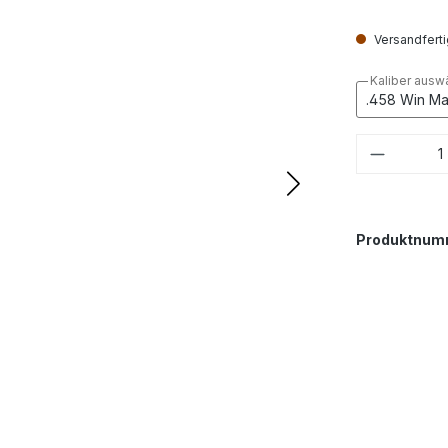
Versandfertig
Kaliber ausw
Produkt
Produktnum