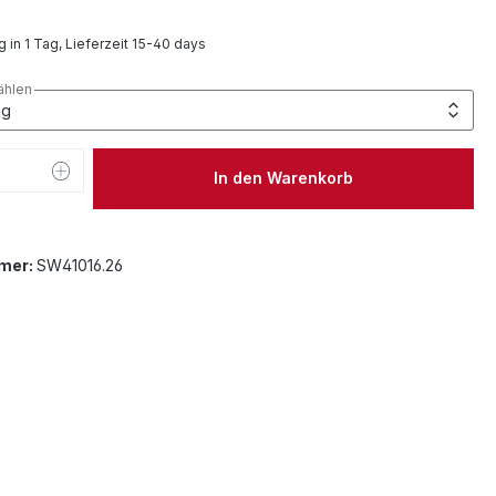
 in 1 Tag, Lieferzeit 15-40 days
ählen
 Anzahl: Gib den gewünschten Wert ein 
In den Warenkorb
mer:
SW41016.26