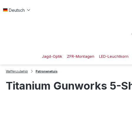
 Hauptinhalt springen
Zur Suche springen
Zur Hauptnavigation springen
Deutsch
Jagd-Optik
ZFR-Montagen
LED-Leuchtkorn
Waffenzubehör
Patronenetuis
Titanium Gunworks 5-Sh