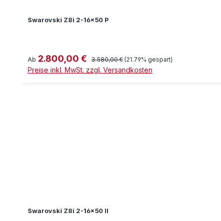
Swarovski Z8i 2-16x50 P
2.800,00 €
Verkaufspreis:
Regulärer Preis:
Ab
3.580,00 €
(21.79% gespart)
Preise inkl. MwSt. zzgl. Versandkosten
Swarovski Z8i 2-16x50 II