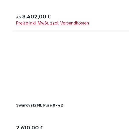
3.402,00 €
Regulärer Preis:
Ab
Preise inkl. MwSt. zzgl. Versandkosten
Swarovski NL Pure 8x42
2.610,00 €
Regulärer Preis: