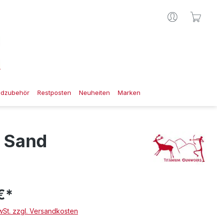
Ware
gdzubehör
Restposten
Neuheiten
Marken
t Sand
€*
MwSt. zzgl. Versandkosten