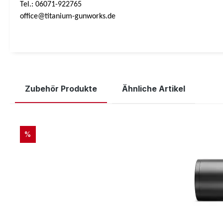
Tel.: 06071-922765
office@titanium-gunworks.de
Zubehör Produkte
Ähnliche Artikel
Produktgalerie überspringen
RABATT
%