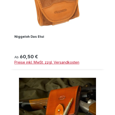
Niggeloh Das Etui
60,50 €
Regulärer Preis:
Ab
Preise inkl. MwSt. zzgl. Versandkosten