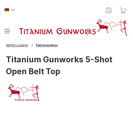
Zum Hauptinhalt springen
War
Waffenzubehör
Patronenetuis
Titanium Gunworks 5-Shot
Open Belt Top