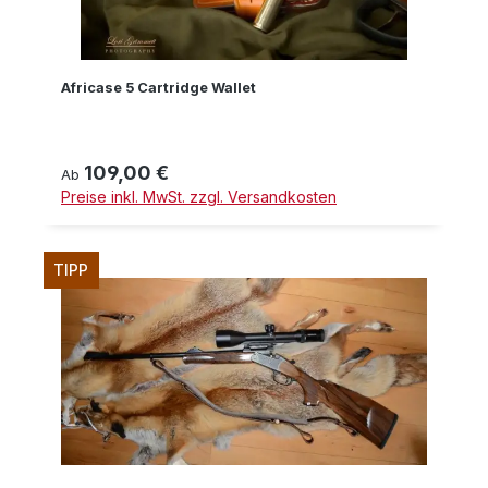
Africase 5 Cartridge Wallet
109,00 €
Regulärer Preis:
Ab
Preise inkl. MwSt. zzgl. Versandkosten
TIPP