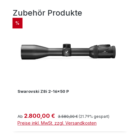
Zubehör Produkte
Produktgalerie überspringen
RABATT
%
Swarovski Z8i 2-16x50 P
2.800,00 €
Verkaufspreis:
Regulärer Preis:
Ab
3.580,00 €
(21.79% gespart)
Preise inkl. MwSt. zzgl. Versandkosten