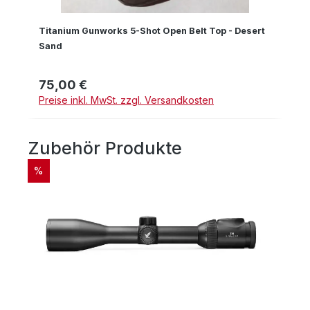
Titanium Gunworks 5-Shot Open Belt Top - Desert
Sand
75,00 €
Regulärer Preis:
Preise inkl. MwSt. zzgl. Versandkosten
Zubehör Produkte
Produktgalerie überspringen
RABATT
%