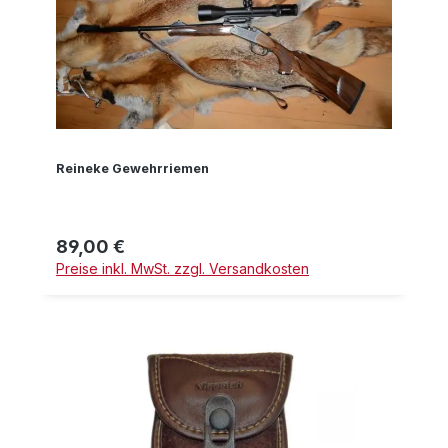
Reineke Gewehrriemen
89,00 €
Regulärer Preis:
Preise inkl. MwSt. zzgl. Versandkosten