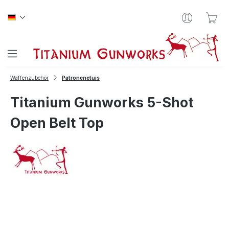
Zum Hauptinhalt springen
War
Waffenzubehör
Patronenetuis
Titanium Gunworks 5-Shot
Open Belt Top