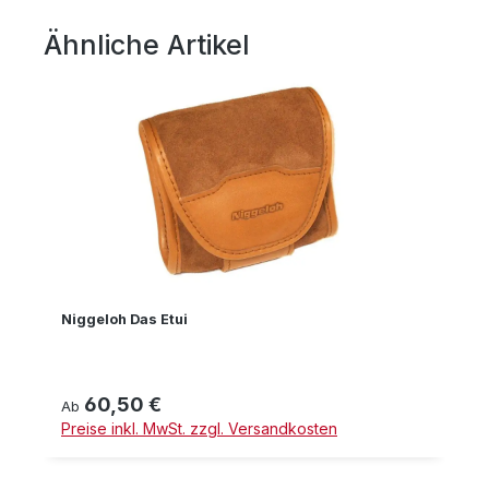
Ähnliche Artikel
Produktgalerie überspringen
Niggeloh Das Etui
60,50 €
Regulärer Preis:
Ab
Preise inkl. MwSt. zzgl. Versandkosten