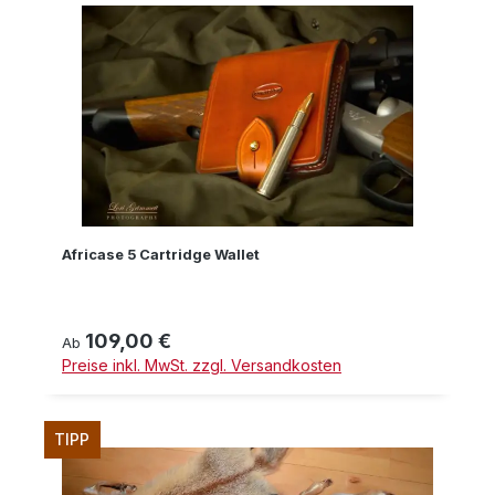
Africase 5 Cartridge Wallet
109,00 €
Regulärer Preis:
Ab
Preise inkl. MwSt. zzgl. Versandkosten
TIPP