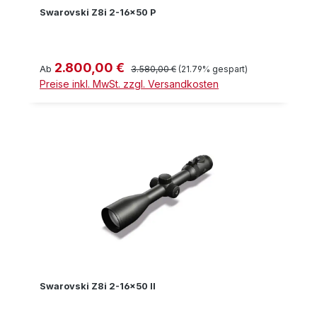
Swarovski Z8i 2-16x50 P
2.800,00 €
Verkaufspreis:
Regulärer Preis:
Ab
3.580,00 €
(21.79% gespart)
Preise inkl. MwSt. zzgl. Versandkosten
Swarovski Z8i 2-16x50 II