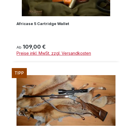
Africase 5 Cartridge Wallet
109,00 €
Regulärer Preis:
Ab
Preise inkl. MwSt. zzgl. Versandkosten
TIPP