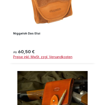
Niggeloh Das Etui
60,50 €
Regulärer Preis:
Ab
Preise inkl. MwSt. zzgl. Versandkosten