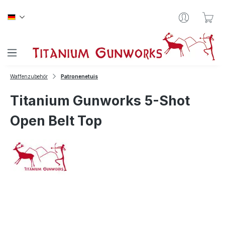
Zum Hauptinhalt springen
War
Waffenzubehör
Patronenetuis
Titanium Gunworks 5-Shot
Open Belt Top