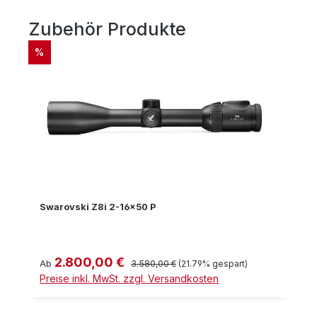
Zubehör Produkte
Produktgalerie überspringen
RABATT
%
Swarovski Z8i 2-16x50 P
2.800,00 €
Verkaufspreis:
Regulärer Preis:
Ab
3.580,00 €
(21.79% gespart)
Preise inkl. MwSt. zzgl. Versandkosten